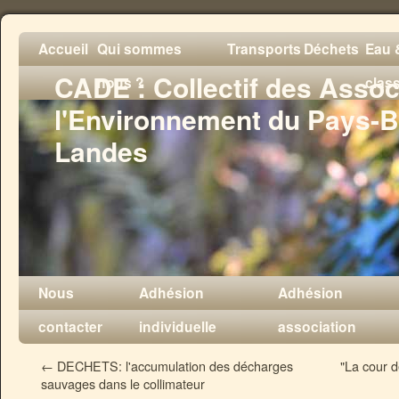
Accueil
Qui sommes
Transports
Déchets
Eau &
CADE : Collectif des Assoc
nous ?
clas
l'Environnement du Pays-B
Landes
Nous
Adhésion
Adhésion
contacter
individuelle
association
←
DECHETS: l'accumulation des décharges
"La cour d
sauvages dans le collimateur