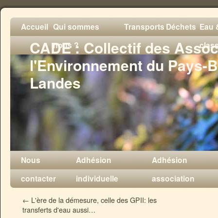
Accueil
Qui sommes
Transports
Déchets
Eau &
CADE : Collectif des Assoc
nous ?
clas
l'Environnement du Pays-B
Landes
Nous
Adhésion
Adhésion
contacter
individuelle
association
←
L'ère de la démesure, celle des GPII: les
transferts d'eau aussi…