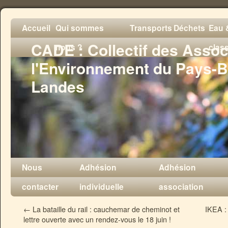
Accueil
Qui sommes
Transports
Déchets
Eau &
CADE : Collectif des Assoc
nous ?
clas
l'Environnement du Pays-B
Landes
Nous
Adhésion
Adhésion
contacter
individuelle
association
←
La bataille du rail : cauchemar de cheminot et
IKEA :
lettre ouverte avec un rendez-vous le 18 juin !