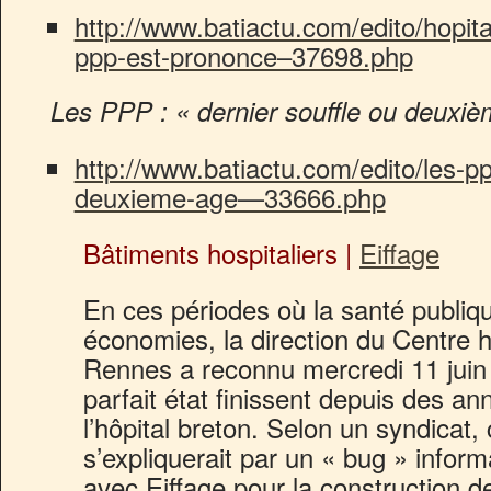
http://www.batiactu.com/edito/hopit
ppp-est-prononce–37698.php
Les PPP : « dernier souffle ou deuxiè
http://www.batiactu.com/edito/les-p
deuxieme-age—33666.php
Bâtiments hospitaliers |
Eiffage
En ces périodes où la santé publiq
économies, la direction du Centre ho
Rennes a reconnu mercredi 11 jui
parfait état finissent depuis des an
l’hôpital breton. Selon un syndicat, 
s’expliquerait par un « bug » infor
avec Eiffage pour la construction d