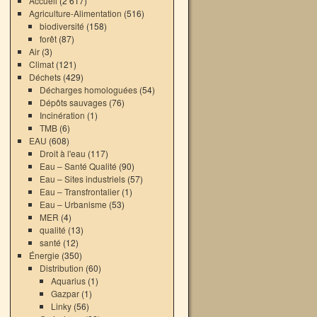
Accueil
(2 617)
Agriculture-Alimentation
(516)
biodiversité
(158)
forêt
(87)
Air
(3)
Climat
(121)
Déchets
(429)
Décharges homologuées
(54)
Dépôts sauvages
(76)
Incinération
(1)
TMB
(6)
EAU
(608)
Droit à l'eau
(117)
Eau – Santé Qualité
(90)
Eau – Sites industriels
(57)
Eau – Transfrontalier
(1)
Eau – Urbanisme
(53)
MER
(4)
qualité
(13)
santé
(12)
Énergie
(350)
Distribution
(60)
Aquarius
(1)
Gazpar
(1)
Linky
(56)