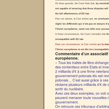
On those grounds, the Court finds that,
by concludi
not capable of ensuring that those disputes will
the full effectiveness of EU law
.
Pour ces raisons, la Cour estime que,
en concluant 
régler les différends qui n’est pas en mesure d’
l’Union européenne, seule une telle cour pouvant
In those circumstances, the Court concludes that
th
incompatible with EU law
.
Dans ces circonstances, la Cour conclut que
la cla
l’Union européenne et est dès lors incompatibl
Commentaire d’un associatif –
européenne.
« Tous les traités de libre-échan
des contentieux entre Etats et inv
2 milliards d’€ à une firme néerla
gouvernement polonais élu est reve
polonais… C’est aussi grâce à ces
réclame plusieurs milliards d’€ 
sortir du nucléaire.
Avec ces deux exemples, on voit co
peuvent menacer toute nouvelles m
gouvernement.
On retrouve ces tribunaux d’arbitr