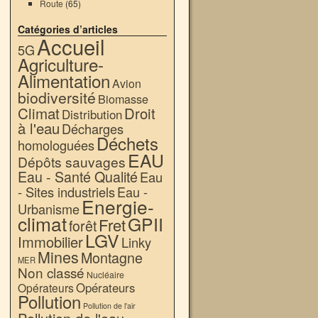
Route
(65)
Catégories d’articles
Accueil
5G
Agriculture-
Alimentation
Avion
biodiversité
Biomasse
Climat
Droit
Distribution
à l'eau
Décharges
Déchets
homologuées
EAU
Dépôts sauvages
Eau - Santé Qualité
Eau
- Sites industriels
Eau -
Energie-
Urbanisme
climat
GPII
Fret
forêt
LGV
Immobilier
Linky
Mines
Montagne
MER
Non classé
Nucléaire
Opérateurs
Opérateurs
Pollution
Pollution de l'air