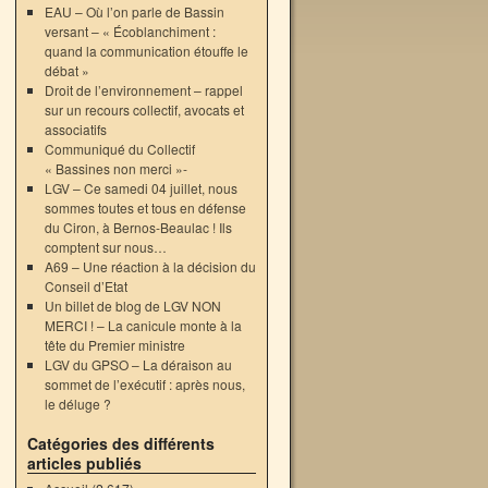
EAU – Où l’on parle de Bassin
versant – « Écoblanchiment :
quand la communication étouffe le
débat »
Droit de l’environnement – rappel
sur un recours collectif, avocats et
associatifs
Communiqué du Collectif
« Bassines non merci »-
LGV – Ce samedi 04 juillet, nous
sommes toutes et tous en défense
du Ciron, à Bernos-Beaulac ! Ils
comptent sur nous…
A69 – Une réaction à la décision du
Conseil d’Etat
Un billet de blog de LGV NON
MERCI ! – La canicule monte à la
tête du Premier ministre
LGV du GPSO – La déraison au
sommet de l’exécutif : après nous,
le déluge ?
Catégories des différents
articles publiés