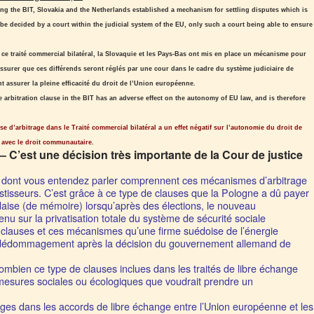
ng the BIT, Slovakia and the Netherlands established a mechanism for settling disputes which is
 be decided by a court within the judicial system of the EU, only such a court being able to ensure
ce traité commercial bilatéral, la Slovaquie et les Pays-Bas ont mis en place un mécanisme pour
assurer que ces différends seront réglés par une cour dans le cadre du système judiciaire de
 assurer la pleine efficacité du droit de l’Union européenne.
e arbitration clause in the BIT has an adverse effect on the autonomy of EU law, and is therefore
use d’arbitrage dans le Traité commercial bilatéral a un effet négatif sur l’autonomie du droit de
e avec le droit communautaire.
 C’est une décision très importante de la Cour de justice
ge dont vous entendez parler comprennent ces mécanismes d’arbitrage
estisseurs. C’est grâce à ce type de clauses que la Pologne a dû payer
ndaise (de mémoire) lorsqu’après des élections, le nouveau
nu sur la privatisation totale du système de sécurité sociale
 clauses et ces mécanismes qu’une firme suédoise de l’énergie
de dédommagement après la décision du gouvernement allemand de
mbien ce type de clauses inclues dans les traités de libre échange
esures sociales ou écologiques que voudrait prendre un
ages dans les accords de libre échange entre l’Union européenne et les