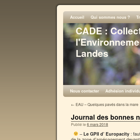
Accueil
Qui sommes nous ?
T
CADE : Collec
l'Environneme
Landes
Nous contacter
Adhésion individu
←
EAU – Quelques pavés dans la mare
Journal des bonnes n
Publié le
6 mars 2018
–
: fau
Le GPII d’ Europacity
de la zone d’aménagement devant a