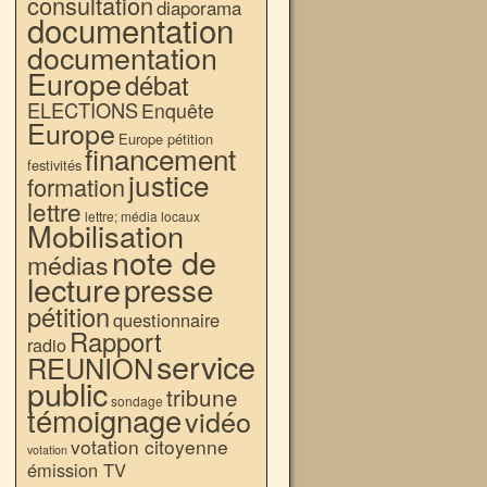
consultation
diaporama
documentation
documentation
Europe
débat
ELECTIONS
Enquête
Europe
Europe pétition
financement
festivités
justice
formation
lettre
lettre; média locaux
Mobilisation
note de
médias
lecture
presse
pétition
questionnaire
Rapport
radio
service
REUNION
public
tribune
sondage
témoignage
vidéo
votation citoyenne
votation
émission TV