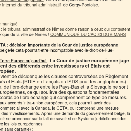
te Internet du tribunal administratif
de Cergy-Pontoise.
muniqué
:
le tribunal administratif de Nîmes donne raison a ceux qui contestent
ique de la ville de Nîmes !
COMMUNIQUÉ DU CAC 30 DU 6 MARS
ETA : décision importante de la Cour de justice européenne
-belge/le-ceta-pourrait-etre-incompatible-avec-le-droit-de-l-ue-
La Cour de justice européenne juge
Terre Europe aujourd’hui
:
t des différends entre investisseurs et Etats est
uropéen.
 vient de décider que les clauses controversées de Règlement
eurs et Etats (RDIE en français ou ISDS pour les anglophones)
ral de libre-échange entre les Pays-Bas et la Slovaquie ne sont
 européennes, ce qui soulève des questions fondamentales
 accords de libre échange qui comprennent ce type de mesures.
 aux accords intra-union européenne, cela pourrait avoir des
 commercial avec la Canada, le CETA, qui comprend une mesure
nnel des investissements. Après une demande du gouvernement belge, la
r se prononcer sur le fait de savoir si ce Système juridictionnel des
c les lois européennes.
on sans garantie) :