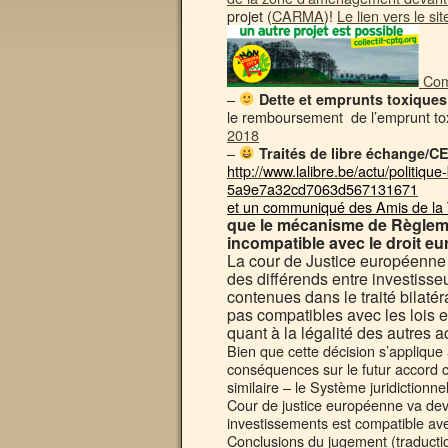
projet (
CARMA
)!
Le lien vers le si
Com
–
Dette et emprunts toxiques
le remboursement de l’emprunt tox
2018
–
Traités de libre échange/C
http://www.lalibre.be/actu/politique
5a9e7a32cd7063d567131671
et un communiqué des Amis de la 
que le mécanisme de Règlemen
incompatible avec le droit e
La cour de Justice européenne
des différends entre investiss
contenues dans le traité bilaté
pas compatibles avec les lois
quant à la légalité des autres
Bien que cette décision s’applique
conséquences sur le futur accord
similaire – le Système juridictio
Cour de justice européenne va devoi
investissements est compatible ave
Conclusions du jugement (traducti