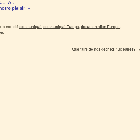
(CETA).
. »
otre plaisir
 le mot-clé
communiqué
,
communiqué Europe
,
documentation Europe
,
en
.
Que faire de nos déchets nucléaires?