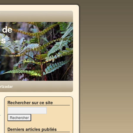
 de
es
rtzadar
→
Rechercher sur ce site
Derniers articles publiés