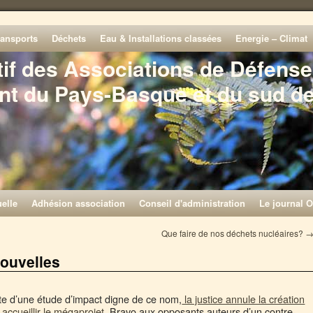
ransports
Déchets
Eau & Installations classées
Energie – Climat
tif des Associations de Défense
nt du Pays-Basque et du sud d
elle
Adhésion association
Conseil d'administration
Le journal O
Que faire de nos déchets nucléaires?
ouvelles
te d’une étude d’impact digne de ce nom,
la justice annule la création
ccueillir le mégaprojet
. Bravo aux opposants auteurs d’un contre-