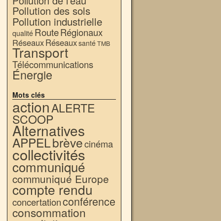
Pollution de l'eau
Pollution des sols
Pollution industrielle
Route
Régionaux
qualité
Réseaux
Réseaux
santé
TMB
Transport
Télécommunications
Énergie
Mots clés
action
ALERTE
SCOOP
Alternatives
APPEL
brève
cinéma
collectivités
communiqué
communiqué Europe
compte rendu
conférence
concertation
consommation