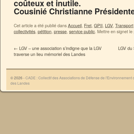
coûteux et inutile.
Cousinié Christianne Président
Cet article a été publié dans
Accueil
,
Fret
,
GPII
,
LGV
,
Transport
collectivités
,
pétition
,
presse
,
service public
. Mettre en signet le
←
LGV – une association s’indigne que la LGV
LGV du 
traverse un lieu mémoriel des Landes
© 2026 -
CADE : Collectif des Associations de Défense de l'Environnement
des Landes