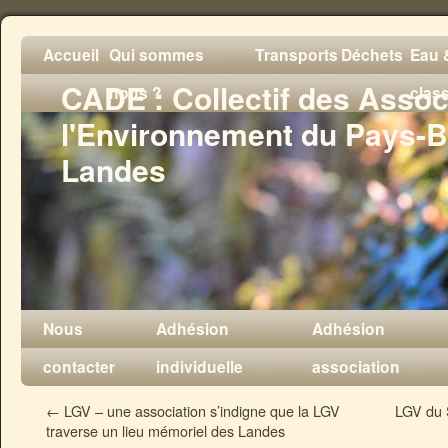
Accueil
Qui sommes
Transports
Déchets
Eau &
CADE : Collectif des Assoc
nous ?
clas
l'Environnement du Pays-B
Landes
Nous
Adhésion
Adhésion
contacter
individuelle
association
←
LGV – une association s’indigne que la LGV
LGV du 
traverse un lieu mémoriel des Landes