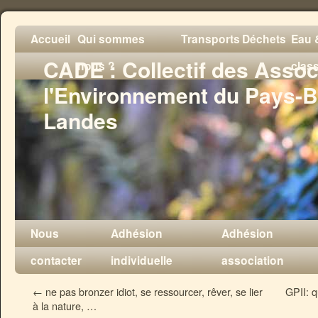
Accueil
Qui sommes
Transports
Déchets
Eau &
CADE : Collectif des Assoc
nous ?
clas
l'Environnement du Pays-B
Landes
Nous
Adhésion
Adhésion
contacter
individuelle
association
←
ne pas bronzer idiot, se ressourcer, rêver, se lier
GPII: 
à la nature, …