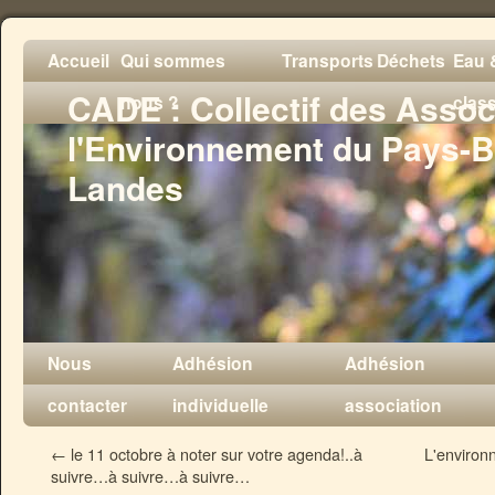
Accueil
Qui sommes
Transports
Déchets
Eau &
CADE : Collectif des Assoc
nous ?
clas
l'Environnement du Pays-B
Landes
Nous
Adhésion
Adhésion
contacter
individuelle
association
←
le 11 octobre à noter sur votre agenda!..à
L'environ
suivre…à suivre…à suivre…