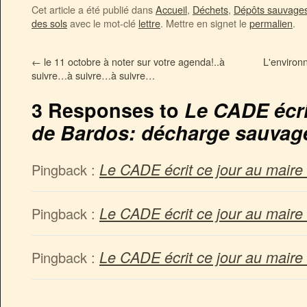
Cet article a été publié dans
Accueil
,
Déchets
,
Dépôts sauvage
des sols
avec le mot-clé
lettre
. Mettre en signet le
permalien
.
←
le 11 octobre à noter sur votre agenda!..à
L'environ
suivre…à suivre…à suivre…
3 Responses to
Le CADE écri
de Bardos: décharge sauvag
Le CADE écrit ce jour au maire 
Pingback :
Le CADE écrit ce jour au maire 
Pingback :
Le CADE écrit ce jour au maire 
Pingback :